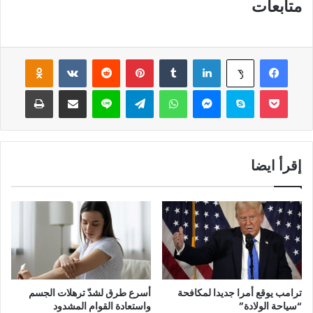
متابعات
فيسبوك
لينكدإن
‏Tumblr
بينتيريست
‏Reddit
‏VKontakte
Odnoklassniki
‫X
‫Pocket
سكايب
ماسنجر
واتساب
تيلقرام
لاين
مشاركة عبر البريد
طباعة
إقرأ ايضا
ترامب يوقع أمرا جديدا لمكافحة
أسرع طرق لشدّ ترهلات الجسم
“سياحة الولادة”
واستعادة القوام المشدود