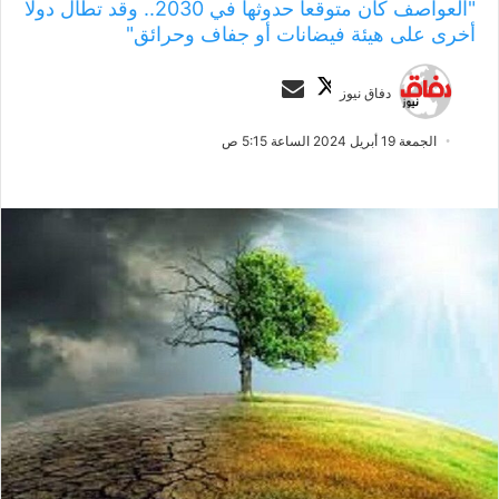
"العواصف كان متوقعا حدوثها في 2030.. وقد تطال دولا
أخرى على هيئة فيضانات أو جفاف وحرائق"
ت
أ
دفاق نيوز
ا
ر
ب
س
الجمعة 19 أبريل 2024 الساعة 5:15 ص
ع
ل
ع
ب
ل
ر
ى
ي
X
د
ا
إ
ل
ك
ت
ر
و
ن