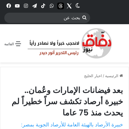
Twitter
الوضع المظلم
threads
واتساب
‫TikTok
تيلقرام
انستقرام
YouTube
فيس
بحث
عن
القائمة
الرئيسية
/
اخبار الخليج
بعد فيضانات الإمارات وعُمان..
خبيرة أرصاد تكشف سراً خطيراً لم
يحدث منذ 75 عاما
خبيرة الأرصاد بالهيئة العامة للأرصاد الجوية بمصر: