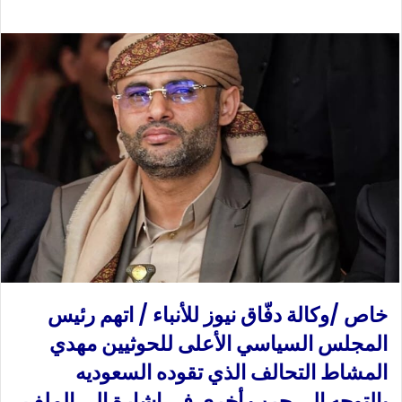
ب
س
ع
ل
ع
ب
ل
ر
ى
ي
X
د
ا
إ
ل
ك
ت
ر
و
ن
ي
خاص /وكالة دفّاق نيوز للأنباء / اتهم رئيس
ا
المجلس السياسي الأعلى للحوثيين مهدي
المشاط التحالف الذي تقوده السعوديه
بالتوجه الى حرب أخرى في إشارة إلى الملف