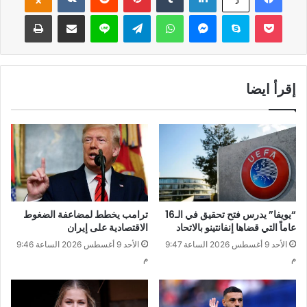
‫Pocket
سكايب
ماسنجر
واتساب
تيلقرام
لاين
مشاركة عبر البريد
طباعة
إقرأ ايضا
“يويفا” يدرس فتح تحقيق في الـ16
ترامب يخطط لمضاعفة الضغوط
عاماً التي قضاها إنفانتينو بالاتحاد
الاقتصادية على إيران
الأحد 9 أغسطس 2026 الساعة 9:47
الأحد 9 أغسطس 2026 الساعة 9:46
م
م