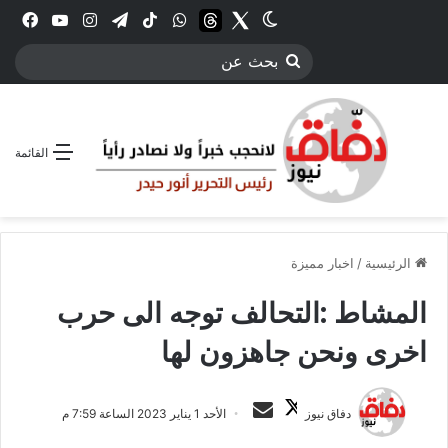
Twitter
الوضع المظلم
threads
واتساب
‫TikTok
تيلقرام
انستقرام
YouTube
فيس
بحث
عن
القائمة
الرئيسية
/
اخبار مميزة
المشاط :التحالف توجه الى حرب
اخرى ونحن جاهزون لها
ت
أ
دفاق نيوز
الأحد 1 يناير 2023 الساعة 7:59 م
ا
ر