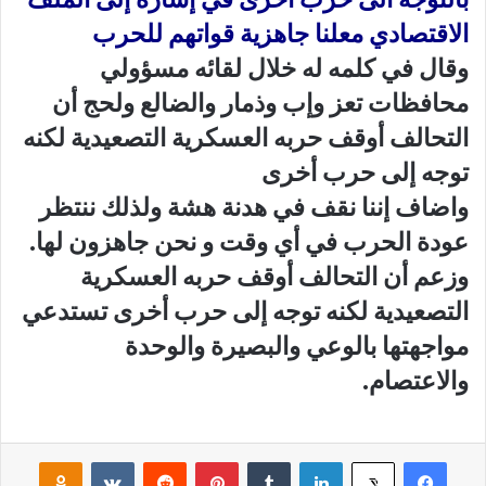
الاقتصادي معلنا جاهزية قواتهم للحرب
وقال في كلمه له خلال لقائه مسؤولي
محافظات تعز وإب وذمار والضالع ولحج أن
التحالف أوقف حربه العسكرية التصعيدية لكنه
توجه إلى حرب أخرى
واضاف إننا نقف في هدنة هشة ولذلك ننتظر
عودة الحرب في أي وقت و نحن جاهزون لها.
وزعم أن التحالف أوقف حربه العسكرية
التصعيدية لكنه توجه إلى حرب أخرى تستدعي
مواجهتها بالوعي والبصيرة والوحدة
والاعتصام.
فيسبوك
لينكدإن
‏Tumblr
بينتيريست
‏Reddit
‏VKontakte
Odnoklassniki
‫X