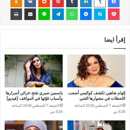
‫Pocket
سكايب
ماسنجر
واتساب
تيلقرام
لاين
مشاركة عبر البريد
طباعة
إقرأ ايضا
إلهام شاهين تكشف كواليس أصعب
ياسمين صبري تفتح خزائن أسرارها
اللحظات في مشوارها الفني
وأسباب قوّتها في المواقف (فيديو)
الجمعة 7 أغسطس 2026 الساعة
الجمعة 7 أغسطس 2026 الساعة
5:26 ص
5:24 ص