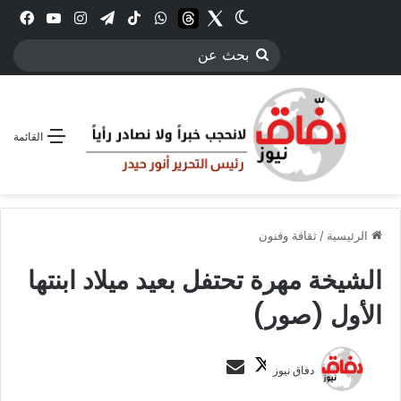
Twitter
الوضع المظلم
threads
واتساب
‫TikTok
تيلقرام
انستقرام
YouTube
فيس
بحث
عن
القائمة
الرئيسية
/
ثقافة وفنون
الشيخة مهرة تحتفل بعيد ميلاد ابنتها
الأول (صور)
ت
أ
دفاق نيوز
ا
ر