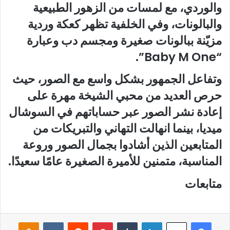
والوردي، مع لمسات من الزهور الطبيعية
والبالونات، وفي الخلفية تظهر كعكة وردية
مزيّنة ببالونات صغيرة ومجسم دب وعبارة
“Baby M One”.
وتفاعل الجمهور بشكل واسع مع الصور، حيث
حرص العديد من محبي الشيخة مهرة على
إعادة نشر الصور عبر حساباتهم في السوشال
ميديا، بينما انهالت التهاني والتبريكات من
المتابعين الذين أشادوا بجمال الصور وروعة
المناسبة، متمنين للأميرة الصغيرة عامًا سعيدًا.
متابعات
فيسبوك
لينكدإن
‏Tumblr
بينتيريست
‏Reddit
‏VKontakte
Odnoklassniki
‫X