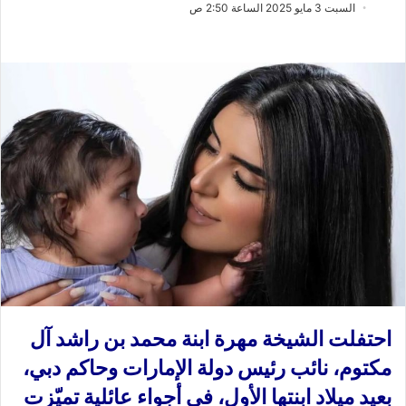
ب
س
السبت 3 مايو 2025 الساعة 2:50 ص
ع
ل
ع
ب
ل
ر
ى
ي
X
د
ا
إ
ل
ك
ت
ر
و
ن
ي
ا
احتفلت الشيخة مهرة ابنة محمد بن راشد آل
مكتوم، نائب رئيس دولة الإمارات وحاكم دبي،
بعيد ميلاد ابنتها الأول، في أجواء عائلية تميّزت