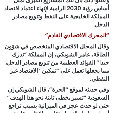
وعللوا ذلك بأن تلك المشاريع الكبرى تمثل
أساس رؤية 2030 الرامية لإنهاء اعتماد اقتصاد
المملكة الخليجية على النفط وتنويع مصادر
الدخل.
“المحرك الاقتصادي القادم”
وقال المحلل الاقتصادي المتخصص في شؤون
الطاقة، عامر الشوبكي، إن المملكة “تدرك
جيدا” الفوائد العظيمة من تنويع مصادر الدخل،
مما يجعلها تعمل على “تمكين” الاقتصاد غير
النفطي.
وفي حديثه لموقع “الحرة”، قال الشوبكي إن
السعودية “تسير بخطى ثابتة نحو هذا الهدف”
حتى لو حدث عجز في الميزانية بسبب تراجع