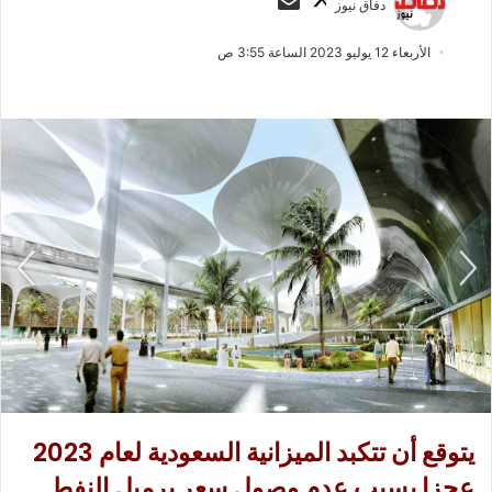
دفاق نيوز
ا
ر
ب
س
الأربعاء 12 يوليو 2023 الساعة 3:55 ص
ع
ل
ع
ب
ل
ر
ى
ي
X
د
ا
إ
ل
ك
ت
ر
و
ن
ي
ا
يتوقع أن تتكبد الميزانية السعودية لعام 2023
عجزا بسبب عدم وصول سعر برميل النفط