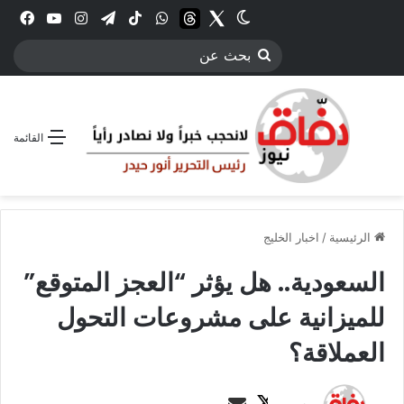
Twitter
الوضع المظلم
threads
واتساب
‫TikTok
تيلقرام
انستقرام
YouTube
فيس
بحث
عن
القائمة
الرئيسية
/
اخبار الخليج
السعودية.. هل يؤثر “العجز المتوقع”
للميزانية على مشروعات التحول
العملاقة؟
ت
أ