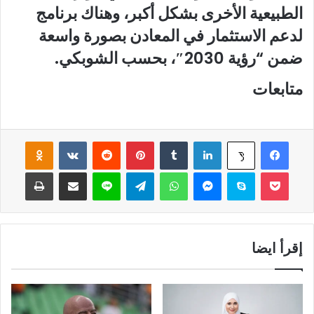
الطبيعية الأخرى بشكل أكبر، وهناك برنامج
لدعم الاستثمار في المعادن بصورة واسعة
ضمن “رؤية 2030″، بحسب الشوبكي.
متابعات
فيسبوك
لينكدإن
‏Tumblr
بينتيريست
‏Reddit
‏VKontakte
Odnoklassniki
‫X
‫Pocket
سكايب
ماسنجر
واتساب
تيلقرام
لاين
مشاركة عبر البريد
طباعة
إقرأ ايضا