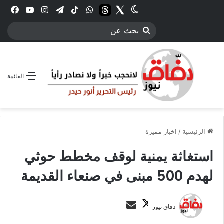
Twitter
الوضع المظلم
threads
واتساب
‫TikTok
تيلقرام
انستقرام
YouTube
فيس
بحث
عن
القائمة
الرئيسية
/
اخبار مميزة
استغاثة يمنية لوقف مخطط حوثي
لهدم 500 مبنى في صنعاء القديمة
ت
أ
دفاق نيوز
ا
ر