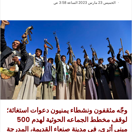
ب
س
الخميس 23 مارس 2023 الساعة 3:58 ص
ع
ل
ع
ب
ل
ر
ى
ي
X
د
ا
إ
ل
ك
ت
ر
و
ن
ي
ا
وجّه مثقفون ونشطاء يمنيون دعوات استغاثة؛
لوقف مخطط الجماعه الحوثية لهدم 500
مبنى أثري، في مدينة صنعاء القديمة، المدرجة