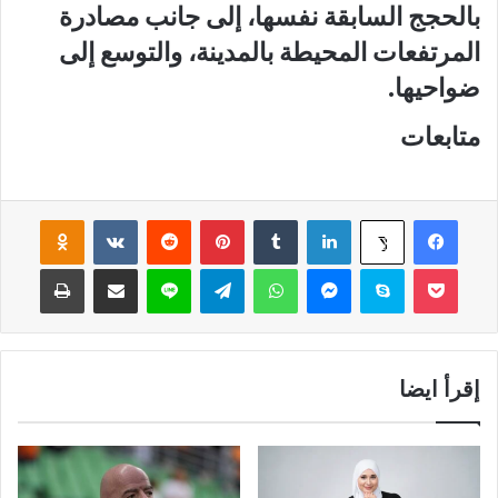
بالحجج السابقة نفسها، إلى جانب مصادرة
المرتفعات المحيطة بالمدينة، والتوسع إلى
ضواحيها.
متابعات
فيسبوك
لينكدإن
‏Tumblr
بينتيريست
‏Reddit
‏VKontakte
Odnoklassniki
‫X
‫Pocket
سكايب
ماسنجر
واتساب
تيلقرام
لاين
مشاركة عبر البريد
طباعة
إقرأ ايضا